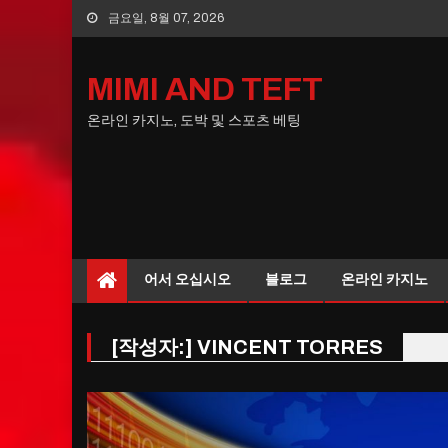
Skip
금요일, 8월 07, 2026
to
content
MIMI AND TEFT
온라인 카지노, 도박 및 스포츠 베팅
어서 오십시오
블로그
온라인 카지노
[작성자:]
VINCENT TORRES