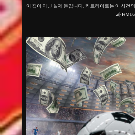
이 칩이 아닌 실제 돈입니다. 카트라이트는 이 사건의
과 RML