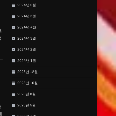
2024년 9월
2024년 5월
서
2024년 4월
을
금
2024년 3월
2024년 2월
2024년 1월
2023년 12월
2023년 10월
2023년 8월
2023년 5월
판
레