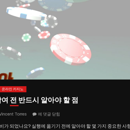
없
이
도
박
을
하
는
방
법
온라인 카지노
여 전 반드시 알아야 할 점
홀
Vincent Torres
에 댓글 닫힘
덤
가 되었나요? 실행에 옮기기 전에 알아야 할 몇 가지 중요한 사
토