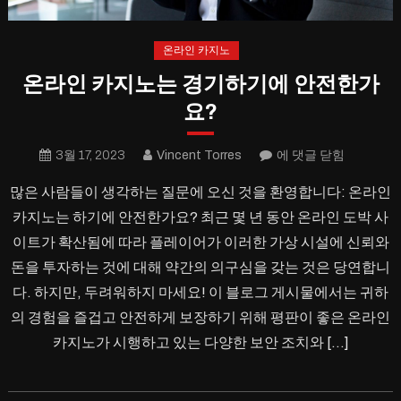
온라인 카지노
온라인 카지노는 경기하기에 안전한가
요?
온
3월 17, 2023
Vincent Torres
에 댓글 닫힘
라
많은 사람들이 생각하는 질문에 오신 것을 환영합니다: 온라인
인
카지노는 하기에 안전한가요? 최근 몇 년 동안 온라인 도박 사
카
이트가 확산됨에 따라 플레이어가 이러한 가상 시설에 신뢰와
지
돈을 투자하는 것에 대해 약간의 의구심을 갖는 것은 당연합니
노
는
다. 하지만, 두려워하지 마세요! 이 블로그 게시물에서는 귀하
경
의 경험을 즐겁고 안전하게 보장하기 위해 평판이 좋은 온라인
기
카지노가 시행하고 있는 다양한 보안 조치와 […]
하
기
에