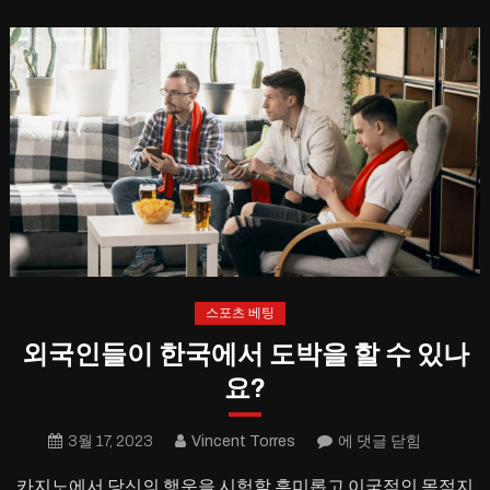
스포츠 베팅
외국인들이 한국에서 도박을 할 수 있나
요?
외
3월 17, 2023
Vincent Torres
에 댓글 닫힘
국
카지노에서 당신의 행운을 시험할 흥미롭고 이국적인 목적지