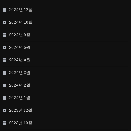
2024년 12월
2024년 10월
2024년 9월
2024년 5월
2024년 4월
2024년 3월
2024년 2월
2024년 1월
2023년 12월
2023년 10월