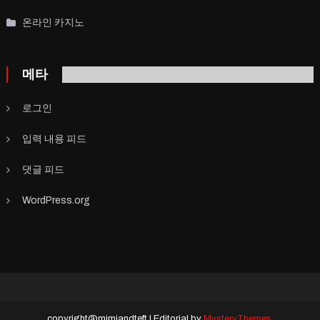
온라인 카지노
메타
로그인
입력 내용 피드
댓글 피드
WordPress.org
copyright@mimiandteft
|
Editorial by
MysteryThemes
.