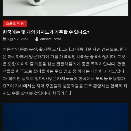
스포츠 베팅
한국에는 몇 개의 카지노가 거주할 수 있나요?
2월 22, 2023
Vincent Torres
역동적인 문화 유산, 활기찬 도시, 그리고 아름다운 자연 경관으로, 한국
은 아시아에서 방문하기에 가장 매력적인 나라들 중 하나입니다. 그것
은 또한 재미와 즐거움을 찾는 관광객들에게 좋은 목적지입니다. 관광
객들을 한국으로 끌어들이는 주요 명소 중 하나는 다양한 카지노입니
다. 하지만 실제로 얼마나 많은 카지노들이 한국에서 도박을 허용할까
요? 이 기사에서는 지역 주민들과 방문객들을 모두 환영하는 한국의 카
지노 수를 살펴볼 것입니다. 한국의 […]