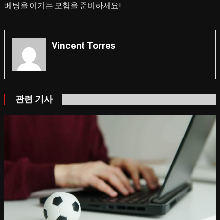
베팅을 이기는 모험을 준비하세요!
Vincent Torres
관련 기사