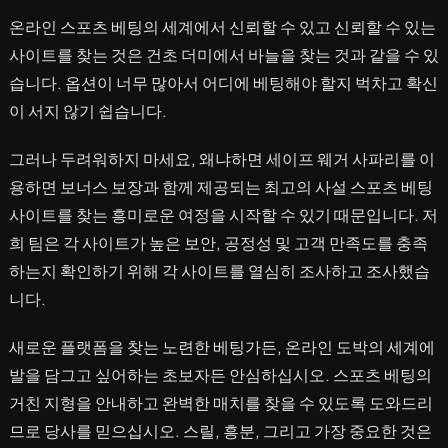
온라인 스포츠 베팅의 세계에서 신뢰할 수 있고 신뢰할 수 있는
사이트를 찾는 것은 건초 더미에서 바늘을 찾는 것과 같을 수 있
습니다. 옵션이 너무 많아서 어디에 베팅해야 할지 벅차고 확신
이 서지 않기 쉽습니다.
그러나 두려워하지 마세요, 왜냐하면 세이프 웨거 사파리를 이
용하면 보너스 보장과 함께 제공되는 최고의 사설 스포츠 베팅
사이트를 찾는 흥미로운 여정을 시작할 수 있기 때문입니다. 저
희 팀은 각 사이트가 높은 보안, 공정성 및 고객 만족도를 충족
하는지 확인하기 위해 각 사이트를 열심히 조사하고 조사했습
니다.
새로운 플랫폼을 찾는 노련한 베팅가든, 온라인 도박의 세계에
발을 담그고 싶어하는 초보자든 안심하십시오. 스포츠 베팅의
거친 지형을 안내하고 완벽한 매치를 찾을 수 있도록 도와드리
므로 당사를 믿으십시오. 스릴, 흥분, 그리고 가장 중요한 것은