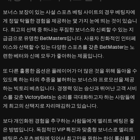
보너스 보장이 있는 사설 스포츠 베팅 사이트의 경우 베팅자에
게 정말 탁월한 경험을 제공하는 몇 가지 눈에 띄는 것이 있습니
다. 최고의 선택 중 하나는 푸짐한 보너스와 신뢰할 수 있는 지
급금으로 유명한 BetMasters입니다. 사용자 친화적인 인터페
이스와 선택할 수 있는 다양한 스포츠를 갖춘 BetMaster는 노
련한 베터와 신예 모두가 좋아하는 제품입니다.
또 다른 훌륭한 옵션은 플레이어가 더 많은 것을 위해 돌아올 수
있도록 하는 타의 추종을 불허하는 보너스와 프로모션을 제공
하는 빅토리 베츠입니다. 경쟁력 있는 승산과 뛰어난 고객 서비
스를 갖춘 VictoryBets는 승리를 극대화하고자 하는 사람들에
게 최고의 선택지로 자리매김하고 있습니다.
보다 개인화된 경험을 추구하는 사람들에게 엘리트 베팅은 좋
은 방법입니다. 독점적인 VIP 특전과 맞춤형 보너스로 엘리트
베팅은 스포츠 베팅에 있어서 최고만을 원하는 하이 롤러를 지