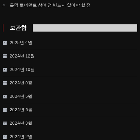
홀덤 토너먼트 참여 전 반드시 알아야 할 점
보관함
2025년 4월
2024년 12월
2024년 10월
2024년 9월
2024년 5월
2024년 4월
2024년 3월
2024년 2월