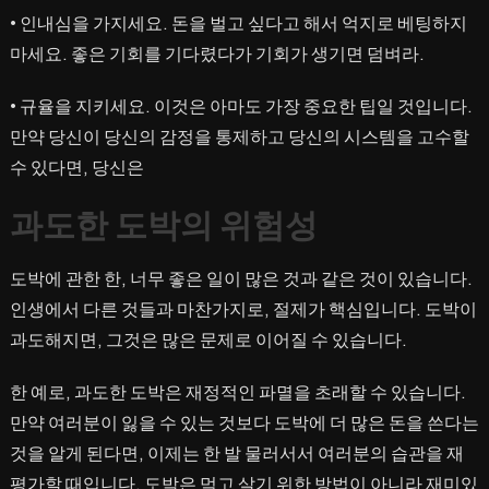
• 인내심을 가지세요. 돈을 벌고 싶다고 해서 억지로 베팅하지
마세요. 좋은 기회를 기다렸다가 기회가 생기면 덤벼라.
• 규율을 지키세요. 이것은 아마도 가장 중요한 팁일 것입니다.
만약 당신이 당신의 감정을 통제하고 당신의 시스템을 고수할
수 있다면, 당신은
과도한 도박의 위험성
도박에 관한 한, 너무 좋은 일이 많은 것과 같은 것이 있습니다.
인생에서 다른 것들과 마찬가지로, 절제가 핵심입니다. 도박이
과도해지면, 그것은 많은 문제로 이어질 수 있습니다.
한 예로, 과도한 도박은 재정적인 파멸을 초래할 수 있습니다.
만약 여러분이 잃을 수 있는 것보다 도박에 더 많은 돈을 쓴다는
것을 알게 된다면, 이제는 한 발 물러서서 여러분의 습관을 재
평가할 때입니다. 도박은 먹고 살기 위한 방법이 아니라 재미있