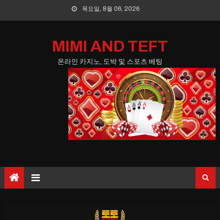
Skip
목요일, 8월 06, 2026
to
content
MIMI AND TEFT
온라인 카지노, 도박 및 스포츠 베팅