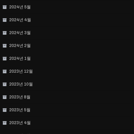
2024년 5월
2024년 4월
2024년 3월
2024년 2월
2024년 1월
2023년 12월
2023년 10월
2023년 8월
2023년 5월
2023년 4월