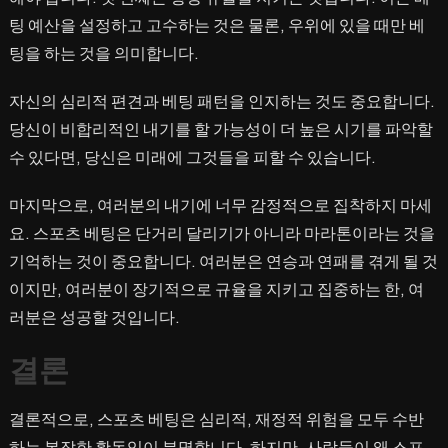
팅 예산을 설정하고 고수하는 것은 물론, 우위에 있을 때만 베
팅을 하는 것을 의미합니다.
자신의 심리적 편견과 베팅 패턴을 인지하는 것도 중요합니다.
당신이 비합리적인 내기를 할 가능성이 더 높은 시기를 파악할
수 있다면, 당신은 미래에 그것들을 피할 수 있습니다.
마지막으로, 여러분의 내기에 너무 감정적으로 집착하지 마세
요. 스포츠 베팅은 단거리 달리기가 아니라 마라톤이라는 것을
기억하는 것이 중요합니다. 여러분은 연승과 연패를 겪게 될 것
이지만, 여러분이 장기적으로 규율을 지키고 집중하는 한, 여
러분은 성공할 것입니다.
결론
결론적으로, 스포츠 베팅은 심리적, 재정적 위험을 모두 수반
하는 복잡한 활동임이 분명합니다. 하지만, 사람들이 왜 스포