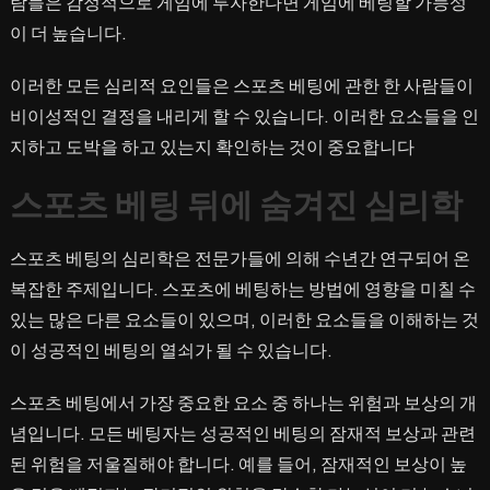
람들은 감정적으로 게임에 투자한다면 게임에 베팅할 가능성
이 더 높습니다.
이러한 모든 심리적 요인들은 스포츠 베팅에 관한 한 사람들이
비이성적인 결정을 내리게 할 수 있습니다. 이러한 요소들을 인
지하고 도박을 하고 있는지 확인하는 것이 중요합니다
스포츠 베팅 뒤에 숨겨진 심리학
스포츠 베팅의 심리학은 전문가들에 의해 수년간 연구되어 온
복잡한 주제입니다. 스포츠에 베팅하는 방법에 영향을 미칠 수
있는 많은 다른 요소들이 있으며, 이러한 요소들을 이해하는 것
이 성공적인 베팅의 열쇠가 될 수 있습니다.
스포츠 베팅에서 가장 중요한 요소 중 하나는 위험과 보상의 개
념입니다. 모든 베팅자는 성공적인 베팅의 잠재적 보상과 관련
된 위험을 저울질해야 합니다. 예를 들어, 잠재적인 보상이 높