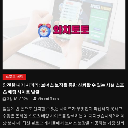
스포츠 베팅
안전한 내기 사파리: 보너스 보장을 통한 신뢰할 수 있는 사설 스포
츠 베팅 사이트 발굴
3월 18, 2024
Vincent Torres
힘들게 번 돈으로 신뢰할 수 있는 사이트가 무엇인지 확신하지 못하고
수많은 온라인 스포츠 베팅 사이트를 탐색하는 데 지치셨습니까? 더 이
상 보지 마! 최신 블로그 게시물에서 보너스 보장을 제공하는 가장 신뢰