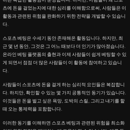
츠에 돈을 걸었는지에 대한 심리를 이해함으로써, 사람들은 이
활동과 관련된 위험을 완화하기 위한 전략을 개발할 수 있습니
다.
스포츠 베팅은 수세기 동안 존재해온 활동입니다. 하지만, 최
근 몇 년 동안, 그것은 그 어느 때보다 더 인기가 많아졌습니다.
온라인 베팅 플랫폼의 출현과 이제 사람들이 쉽게 베팅할 수 있
게 되면서 점점 더 많은 사람들이 이 활동에 참여하고 있습니
다.
사람들이 스포츠에 돈을 걸게 하는 심리적 요인들은 복잡합니
다. 하지만, 확인할 수 있는 몇 가지 공통적인 동기가 있습니다.
이것들은 돈을 벌고 싶은 욕망, 도박의 스릴, 그리고 내기를 할
때 오는 통제력을 포함합니다.
이러한 동기를 이해하면 스포츠 베팅과 관련된 위험을 최소화