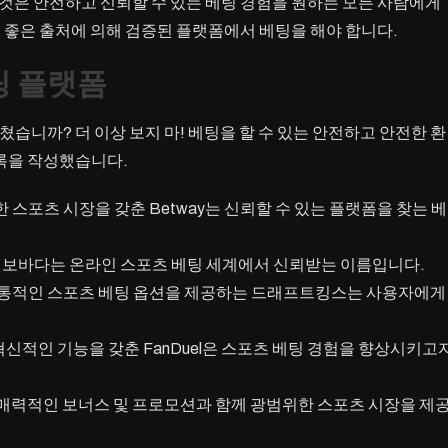
것은 안전하고 신뢰할 수 있는 베팅 경험을 원하는 모든 사람에게
 좋은 출처에 의해 검증된 플랫폼에서 베팅을 해야 합니다.
팅 플랫폼
쳤습니까? 더 이상 보지 마! 베팅을 할 수 있는 안전하고 안전한 환
목록을 작성했습니다.
 스포츠 시장을 갖춘 Betway는 신뢰할 수 있는 플랫폼을 찾는 베
명한 보바다는 온라인 스포츠 베팅 세계에서 신뢰받는 이름입니다.
 전통적인 스포츠 베팅 옵션을 제공하는 드래프트킹스는 사용자에게
 혁신적인 기능을 갖춘 FanDuel은 스포츠 베팅 경험을 향상시키고
65는 매력적인 보너스 및 프로모션과 함께 광범위한 스포츠 시장을 제