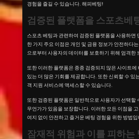
경험을 즐길 수 있습니다. 해피베팅!
검증된 플랫폼을 스포츠베팅
스포츠 베팅과 관련하여 검증된 플랫폼을 사용하면 단
한 가지 주요 이점은 개인 및 금융 정보가 안전하다는
으로부터 사용자의 데이터를 보호하기 위해 엄격한 
또한 이러한 플랫폼은 종종 검증되지 않은 사이트에 
있는 더 많은 기회를 제공합니다. 또한 신뢰할 수 있
객 지원 서비스에 액세스할 수 있습니다.
또한 검증된 플랫폼은 일반적으로 사용자가 선택할 수
무언가가 있음을 보장합니다. 이러한 모든 이점을 고
여지 없이 안전하고 즐거운 베팅 경험을 위한 방법입
잠재적 위험과 이를 피하는