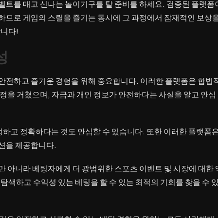
벨트를 매고 신나는 놀이기구를 탈 준비를 하세요. 검증된 플랫폼
공하므로 게임의 스릴을 즐기는 동시에 그 과정에서 잠재적인 보상
합니다!
성
 안전하고 즐거운 경험을 위해 중요합니다. 이러한 플랫폼은 합법
과정을 거쳤으며, 자금과 개인 정보가 안전하다는 사실을 알고 안심
하고 정확하다는 것도 안심할 수 있습니다. 또한 이러한 플랫폼
션을 제공합니다.
만 아니라 베팅자에게 더 광범위한 스포츠 이벤트 및 시장에 대한 
탐색하고 수익성 있는 베팅을 할 수 있는 최적의 기회를 찾을 수 