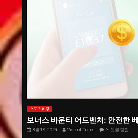
스포츠 베팅
보너스 바운티 어드벤처: 안전한 
보
3월 18, 2024
Vincent Torres
에 댓글 닫힘
너