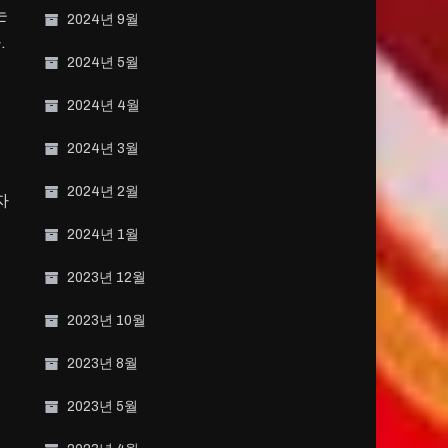
는
2024년 9월
.
2024년 5월
2024년 4월
2024년 3월
2024년 2월
자
2024년 1월
2023년 12월
2023년 10월
2023년 8월
베
2023년 5월