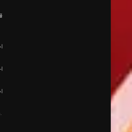
플
시
니
시
.